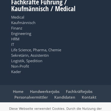
Fachkräfte Führung /
Kaufmännisch / Medical
Medical
Kaufmännisch
Finanz
Engineering
HRM
IT
Life Science, Pharma, Chemie
Sekretärin, Assistentin
Logistik, Spedition
Non-Profit
Kader
Home
Handwerkerjobs
Fachkräftejobs
Personalvermittler
Kandidaten
Kontakt
Diese Webseite verwendet Cookies. Durch die Nutzung der
© 2026 jobbzz.ch - ein Angebot der
PKS Personal AG