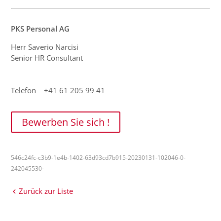
PKS Personal AG
Herr Saverio Narcisi
Senior HR Consultant
Telefon +41 61 205 99 41
Bewerben Sie sich !
546c24fc-c3b9-1e4b-1402-63d93cd7b915-20230131-102046-0-
242045530-
Zurück zur Liste