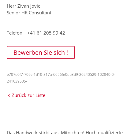
Herr Zivan Jovic
Senior HR Consultant
Telefon +41 61 205 99 42
Bewerben Sie sich !
e707d0f7-709c-1d10-817a-6656fe0db3d9-20240529-102040-0-
241639505-
Zurück zur Liste
Das Handwerk stirbt aus. Mitnichten! Hoch qualifizierte