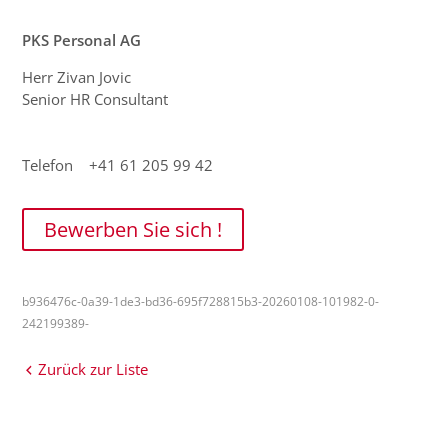
PKS Personal AG
Herr Zivan Jovic
Senior HR Consultant
Telefon +41 61 205 99 42
Bewerben Sie sich !
b936476c-0a39-1de3-bd36-695f728815b3-20260108-101982-0-
242199389-
Zurück zur Liste