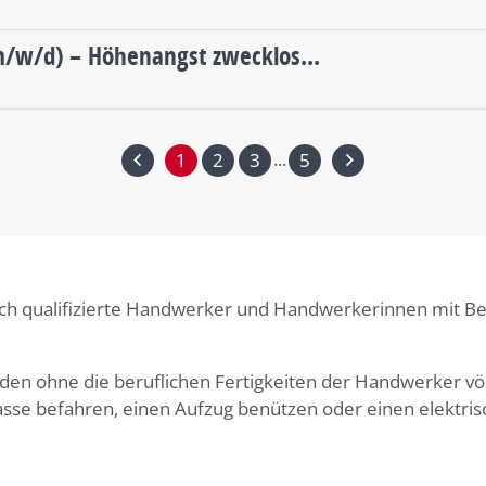
m/w/d) – Höhenangst zwecklos...
...
1
2
3
5
och qualifizierte Handwerker und Handwerkerinnen mit B
rden ohne die beruflichen Fertigkeiten der Handwerker v
se befahren, einen Aufzug benützen oder einen elektrisc