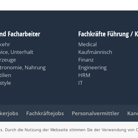
nd Facharbeiter
Fachkräfte Führung / 
kehr
Medical
vice, Unterhalt
Kaufmännisch
rzeuge
Finanz
tronomie, Nahrung
Engineering
ilien
HRM
style
IT
erjobs
Fachkräftejobs
Personalvermittler
Kan
Angebot der
PKS Personal AG
die Personalvermittlung in Ba
s. Durch die Nutzung der Webseite stimmen Sie der Verwendung von C