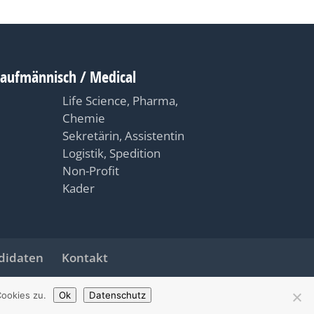
Kaufmännisch / Medical
Life Science, Pharma,
Chemie
Sekretärin, Assistentin
Logistik, Spedition
Non-Profit
Kader
didaten
Kontakt
sel - All Rights Reserved
ookies zu.
Ok
Datenschutz