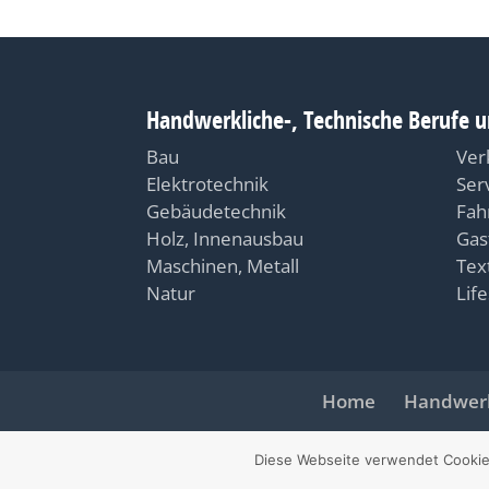
Handwerkliche-, Technische Berufe u
Bau
Ver
Elektrotechnik
Ser
Gebäudetechnik
Fah
Holz, Innenausbau
Gas
Maschinen, Metall
Text
Natur
Life
Home
Handwerk
© 2026 jobbzz.ch - ein 
Diese Webseite verwendet Cookie