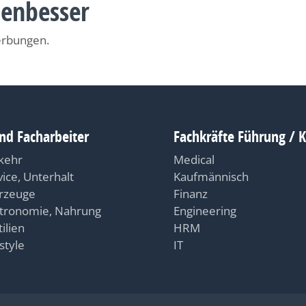
nenbesser
erbungen.
nd Facharbeiter
Fachkräfte Führung / 
kehr
Medical
vice, Unterhalt
Kaufmännisch
rzeuge
Finanz
tronomie, Nahrung
Engineering
ilien
HRM
style
IT