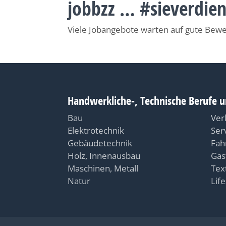
jobbzz … #sieverdie
Viele Jobangebote warten auf gute Bew
Handwerkliche-, Technische Berufe u
Bau
Ver
Elektrotechnik
Ser
Gebäudetechnik
Fah
Holz, Innenausbau
Gas
Maschinen, Metall
Text
Natur
Life