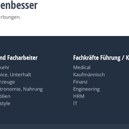
nenbesser
erbungen.
nd Facharbeiter
Fachkräfte Führung / 
kehr
Medical
vice, Unterhalt
Kaufmännisch
rzeuge
Finanz
tronomie, Nahrung
Engineering
ilien
HRM
style
IT