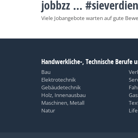
jobbzz … #sieverdie
Viele Jobangebote warten auf gute Bew
Handwerkliche-, Technische Berufe u
Bau
Ver
Elektrotechnik
Ser
Gebäudetechnik
Fah
Holz, Innenausbau
Gas
Maschinen, Metall
Text
Natur
Life