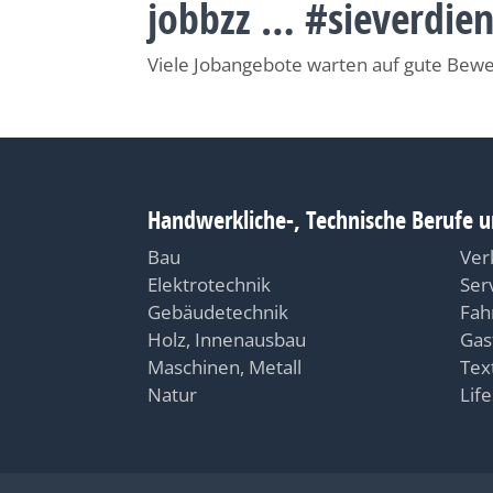
jobbzz … #sieverdie
Viele Jobangebote warten auf gute Bew
Handwerkliche-, Technische Berufe u
Bau
Ver
Elektrotechnik
Ser
Gebäudetechnik
Fah
Holz, Innenausbau
Gas
Maschinen, Metall
Text
Natur
Life