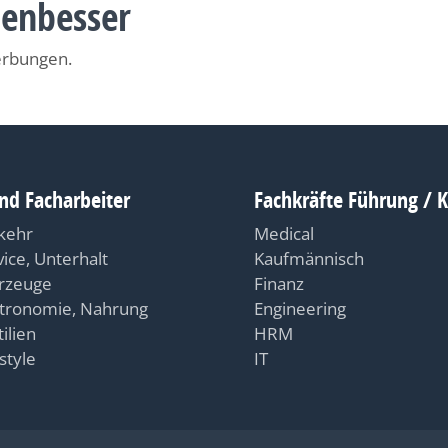
nenbesser
erbungen.
nd Facharbeiter
Fachkräfte Führung / 
kehr
Medical
vice, Unterhalt
Kaufmännisch
rzeuge
Finanz
tronomie, Nahrung
Engineering
ilien
HRM
style
IT