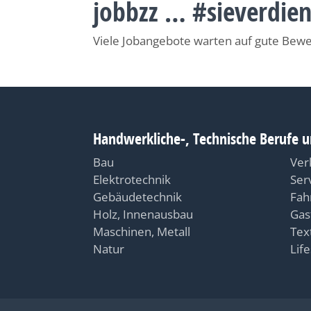
jobbzz … #sieverdie
Viele Jobangebote warten auf gute Bew
Handwerkliche-, Technische Berufe u
Bau
Ver
Elektrotechnik
Ser
Gebäudetechnik
Fah
Holz, Innenausbau
Gas
Maschinen, Metall
Text
Natur
Life