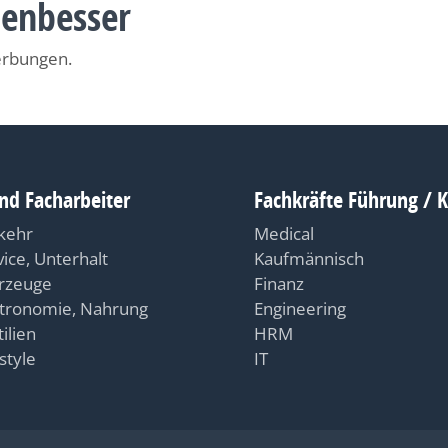
nenbesser
erbungen.
nd Facharbeiter
Fachkräfte Führung / 
kehr
Medical
vice, Unterhalt
Kaufmännisch
rzeuge
Finanz
tronomie, Nahrung
Engineering
ilien
HRM
style
IT