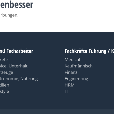
nenbesser
erbungen.
nd Facharbeiter
Fachkräfte Führung / 
kehr
Medical
vice, Unterhalt
Kaufmännisch
rzeuge
Finanz
tronomie, Nahrung
Engineering
ilien
HRM
style
IT