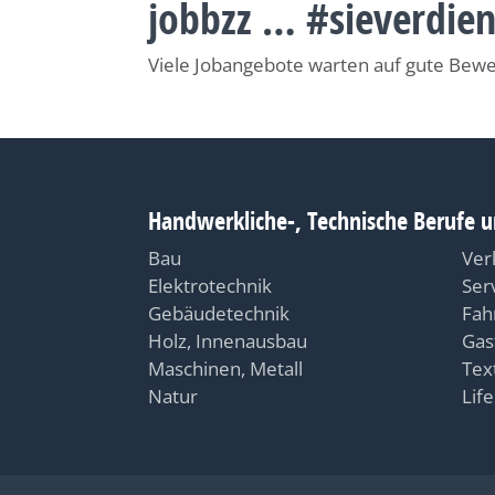
jobbzz … #sieverdie
Viele Jobangebote warten auf gute Bew
Handwerkliche-, Technische Berufe u
Bau
Ver
Elektrotechnik
Ser
Gebäudetechnik
Fah
Holz, Innenausbau
Gas
Maschinen, Metall
Text
Natur
Life