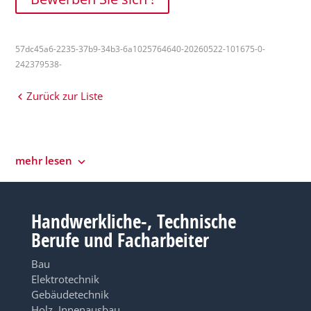
57dc45a6-2235-37b9-34b3-6a1025764640-20260522-101675-0-
242379538-
Zurück zur Liste
mehr lesen
Handwerkliche-, Technische
Berufe und Facharbeiter
Bau
Elektrotechnik
Gebäudetechnik
Holz, Innenausbau