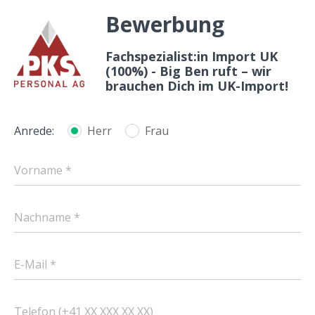
Bewerbung
Fachspezialist:in Import UK
(100%) - Big Ben ruft – wir
brauchen Dich im UK-Import!
Anrede:
Herr
Frau
Vorname *
Nachname *
E-Mail *
Telefon (+41 XX XXX XX XX)