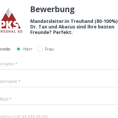
Bewerbung
Mandatsleiter:in Treuhand (80-100%)
Dr. Tax und Abacus sind Ihre besten
Freunde? Perfekt.
nrede:
Herr
Frau
orname *
achname *
Mail *
lefon (+41 XX XXX XX XX)