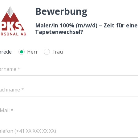
Bewerbung
Maler/in 100% (m/w/d) – Zeit für ein
Tapetenwechsel?
nrede:
Herr
Frau
orname *
achname *
Mail *
lefon (+41 XX XXX XX XX)